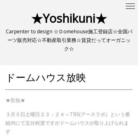
★Yoshikuni★
Carpenter to design ☆Ｄomehouse施工登録店☆全国パ
ーツ販売対応☆不動産取引業務☆賃貸だってオーガニッ
ク☆
ドームハウス放映
★告知★
３月５日土曜日２３：２４～TBS(アースラボ）という番
組内にて五分程度ですがドームハウスが取り上げられま
す