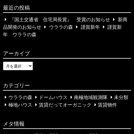
a
…
最近の投稿
r
c
『国土交通省 住宅局長賞』 受賞のお知らせ
新商
h
品開発のお知らせ
ウララの森
謹賀新年
謹賀新
f
年 ウララの森
o
r
アーカイブ
:
ア
ー
カ
カテゴリー
イ
ブ
ウララの森
ドームハウス
南極地域観測隊
未分類
極地ハウス
賃貸だってオーガニック
賃貸物件
メタ情報