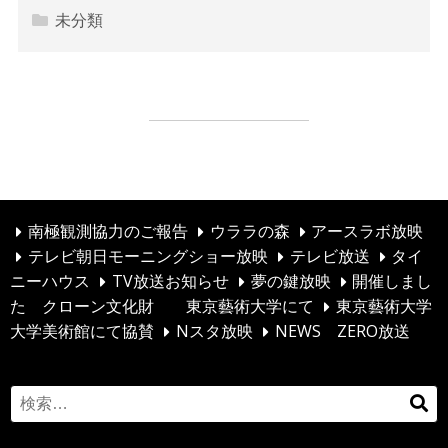
未分類
ドームハウスに宿泊してみませんか？
投
アースラボ放映
稿
ナ
ビ
南極観測協力のご報告
ウララの森
アースラボ放映
テレビ朝日モーニングショー放映
テレビ放送
タイ
ゲ
ニーハウス
TV放送お知らせ
夢の鍵放映
開催しまし
ー
た クローン文化財 東京藝術大学にて
東京藝術大学
シ
大学美術館にて協賛
Nスタ放映
NEWS ZERO放送
ョ
ン
S
検
e
索