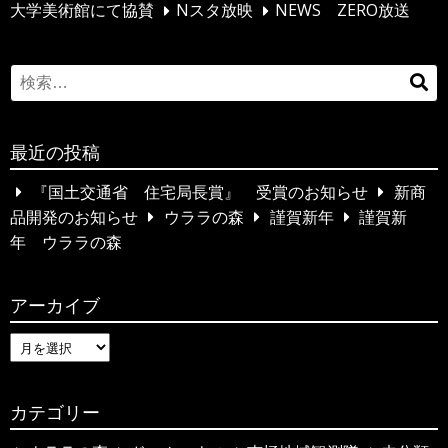
シ
大学美術館にて協賛
Nスタ放映
NEWS ZERO放送
ョ
ン
S
検
e
索
a
…
最近の投稿
r
c
『国土交通省 住宅局長賞』 受賞のお知らせ
新商
h
品開発のお知らせ
ウララの森
謹賀新年
謹賀新
f
年 ウララの森
o
r
アーカイブ
:
ア
ー
カ
カテゴリー
イ
ブ