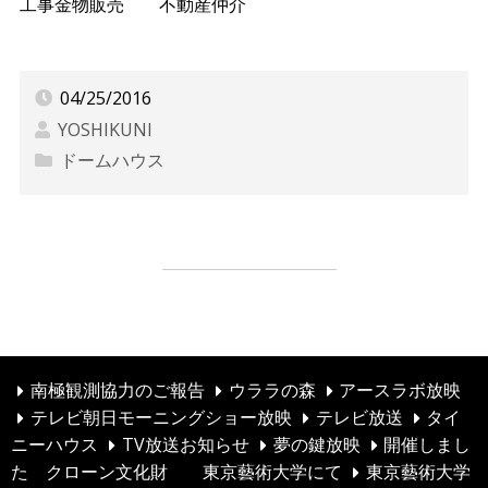
工事金物販売 不動産仲介
04/25/2016
YOSHIKUNI
ドームハウス
神奈川県ドームハウス施工
投
タイニーハウス
稿
ナ
ビ
南極観測協力のご報告
ウララの森
アースラボ放映
テレビ朝日モーニングショー放映
テレビ放送
タイ
ゲ
ニーハウス
TV放送お知らせ
夢の鍵放映
開催しまし
ー
た クローン文化財 東京藝術大学にて
東京藝術大学