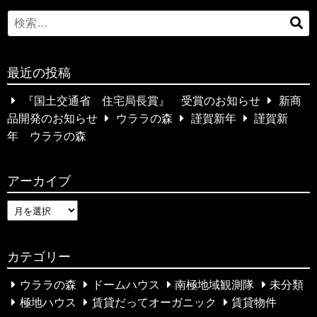
ン
S
検
e
索
a
…
最近の投稿
r
c
『国土交通省 住宅局長賞』 受賞のお知らせ
新商
h
品開発のお知らせ
ウララの森
謹賀新年
謹賀新
f
年 ウララの森
o
r
アーカイブ
:
ア
ー
カ
カテゴリー
イ
ブ
ウララの森
ドームハウス
南極地域観測隊
未分類
極地ハウス
賃貸だってオーガニック
賃貸物件