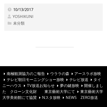
10/13/2017
YOSHIKUNI
未分類
自社物件
投
kuriwood
稿
ナ
ビ
南極観測協力のご報告
ウララの森
アースラボ放映
テレビ朝日モーニングショー放映
テレビ放送
タイ
ゲ
ニーハウス
TV放送お知らせ
夢の鍵放映
開催しまし
ー
た クローン文化財 東京藝術大学にて
東京藝術大学
シ
大学美術館にて協賛
Nスタ放映
NEWS ZERO放送
ョ