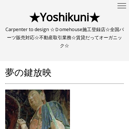
★Yoshikuni★
Carpenter to design ☆Ｄomehouse施工登録店☆全国パ
ーツ販売対応☆不動産取引業務☆賃貸だってオーガニッ
ク☆
夢の鍵放映