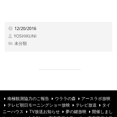
12/20/2016
YOSHIKUNI
未分類
環境とエネルギーの未来展
投
Nスタ放映
稿
ナ
ビ
南極観測協力のご報告
ウララの森
アースラボ放映
テレビ朝日モーニングショー放映
テレビ放送
タイ
ゲ
ニーハウス
TV放送お知らせ
夢の鍵放映
開催しまし
ー