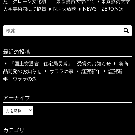
た クローン文化財 東京藝術大学にて
東京藝術大学
シ
大学美術館にて協賛
Nスタ放映
NEWS ZERO放送
ョ
ン
S
検
e
索
a
…
最近の投稿
r
c
『国土交通省 住宅局長賞』 受賞のお知らせ
新商
h
品開発のお知らせ
ウララの森
謹賀新年
謹賀新
f
年 ウララの森
o
r
アーカイブ
:
ア
ー
カ
カテゴリー
イ