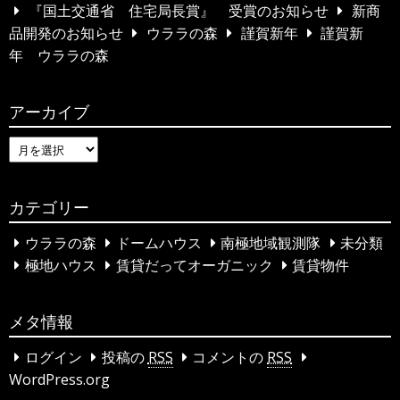
c
『国土交通省 住宅局長賞』 受賞のお知らせ
新商
h
品開発のお知らせ
ウララの森
謹賀新年
謹賀新
f
年 ウララの森
o
r
アーカイブ
:
ア
ー
カ
カテゴリー
イ
ブ
ウララの森
ドームハウス
南極地域観測隊
未分類
極地ハウス
賃貸だってオーガニック
賃貸物件
メタ情報
ログイン
投稿の
RSS
コメントの
RSS
WordPress.org