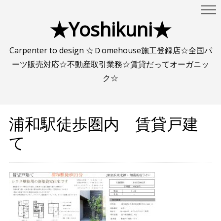
★Yoshikuni★
Carpenter to design ☆Ｄomehouse施工登録店☆全国パ
ーツ販売対応☆不動産取引業務☆賃貸だってオーガニッ
ク☆
浦和駅徒歩圏内 賃貸戸建
て