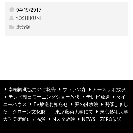
04/19/2017
YOSHIKUNI
未分類
☆賃貸だってオーガニック☆南越谷徒歩１０分
投
賃貸だってオーガニック☆
稿
ナ
ビ
南極観測協力のご報告
ウララの森
アースラボ放映
テレビ朝日モーニングショー放映
テレビ放送
タイ
ゲ
ニーハウス
TV放送お知らせ
夢の鍵放映
開催しまし
ー
た クローン文化財 東京藝術大学にて
東京藝術大学
シ
大学美術館にて協賛
Nスタ放映
NEWS ZERO放送
ョ