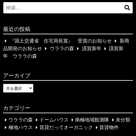
ン
S
検
e
索
a
…
最近の投稿
r
c
『国土交通省 住宅局長賞』 受賞のお知らせ
新商
h
品開発のお知らせ
ウララの森
謹賀新年
謹賀新
f
年 ウララの森
o
r
アーカイブ
:
ア
ー
カ
カテゴリー
イ
ブ
ウララの森
ドームハウス
南極地域観測隊
未分類
極地ハウス
賃貸だってオーガニック
賃貸物件