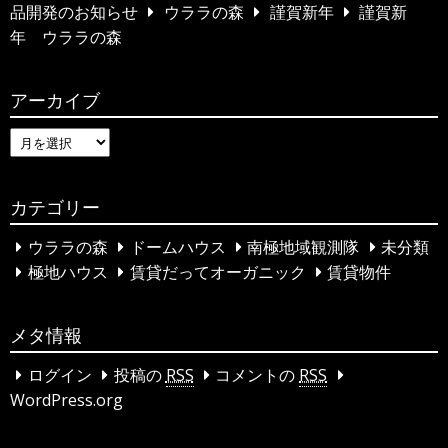
h
品開発のお知らせ
ウララの森
謹賀新年
謹賀新
f
年 ウララの森
o
r
アーカイブ
:
ア
ー
カ
カテゴリー
イ
ブ
ウララの森
ドームハウス
南極地域観測隊
未分類
極地ハウス
賃貸だってオーガニック
賃貸物件
メタ情報
ログイン
投稿の
RSS
コメントの
RSS
WordPress.org