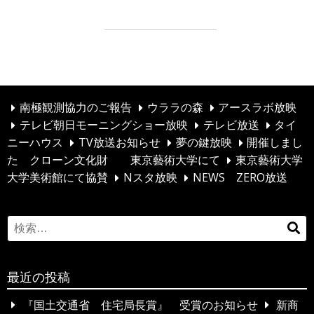
まもなくOPENです
投
まもなく完成です★
稿
ナ
ビ
南極観測協力のご報告
ウララの森
アースラボ放映
テレビ朝日モーニングショー放映
テレビ放送
タイ
ゲ
ニーハウス
TV放送お知らせ
夢の鍵放映
開催しまし
ー
た クローン文化財 東京藝術大学にて
東京藝術大学
シ
大学美術館にて協賛
Nスタ放映
NEWS ZERO放送
ョ
ン
S
検
e
索
a
…
最近の投稿
r
c
『国土交通省 住宅局長賞』 受賞のお知らせ
新商