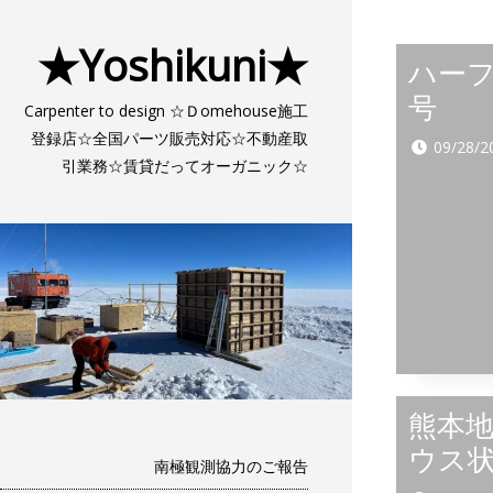
★Yoshikuni★
ハー
号
Carpenter to design ☆Ｄomehouse施工
登録店☆全国パーツ販売対応☆不動産取
09/28/2
引業務☆賃貸だってオーガニック☆
熊本
ウス
南極観測協力のご報告