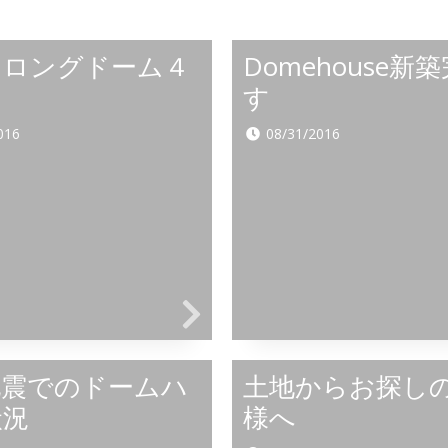
フロングドーム４
Domehouse新
す
016
08/31/2016
地震でのドームハ
土地からお探し
状況
様へ