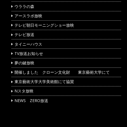
ビ
ウララの森
ゲ
アースラボ放映
ー
シ
テレビ朝日モーニングショー放映
ョ
テレビ放送
ン
タイニーハウス
TV放送お知らせ
夢の鍵放映
開催しました クローン文化財 東京藝術大学にて
東京藝術大学大学美術館にて協賛
Nスタ放映
NEWS ZERO放送