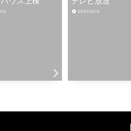
ムハウス上棟
テレビ放送
016
05/03/2016
…
11
12
13
14
15
16
次へ