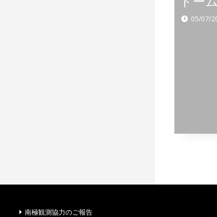
ドー
05/07/2
前へ
1
投
稿
ナ
南極観測協力のご報告