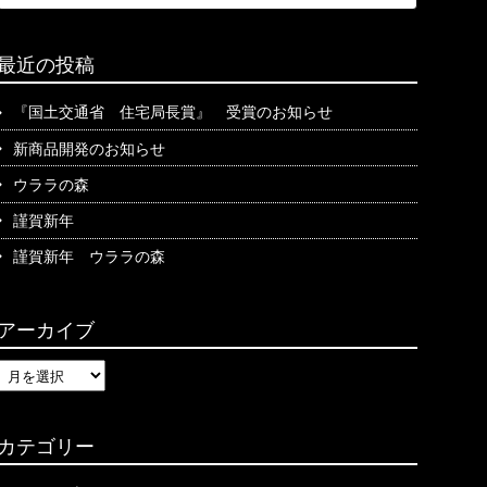
e
索
a
…
r
最近の投稿
c
h
『国土交通省 住宅局長賞』 受賞のお知らせ
f
新商品開発のお知らせ
o
r
ウララの森
:
謹賀新年
謹賀新年 ウララの森
アーカイブ
ア
ー
カ
イ
カテゴリー
ブ