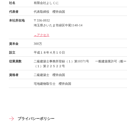
社名
有限会社よしくに
代表者
代表取締役 櫻井由国
本社所在地
〒336-0932
埼玉県さいたま市緑区中尾1140-14
→アクセス
資本金
300万
設立
平成１８年４月１０日
従業員数
二級建築士事務所登録（１）第10371号 一般建築業許可（般
（１）第２２５２２号
資格者
二級建築士 櫻井由国
宅地建物取引士 櫻井由国
プライバシーポリシー