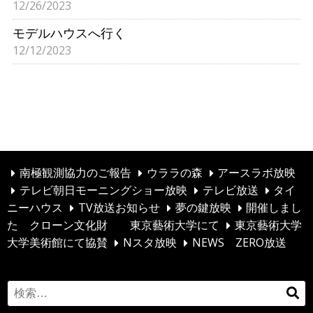
12/26/2023
モデルハウスへ行く
12/12/2023
前へ
1
2
3
4
5
6
…
16
投
次へ
稿
ナ
ビ
南極観測協力のご報告
ウララの森
アースラボ放映
ゲ
テレビ朝日モーニングショー放映
テレビ放送
タイ
ニーハウス
TV放送お知らせ
夢の鍵放映
開催しまし
ー
た クローン文化財 東京藝術大学にて
東京藝術大学
シ
大学美術館にて協賛
Nスタ放映
NEWS ZERO放送
ョ
ン
S
検
e
索