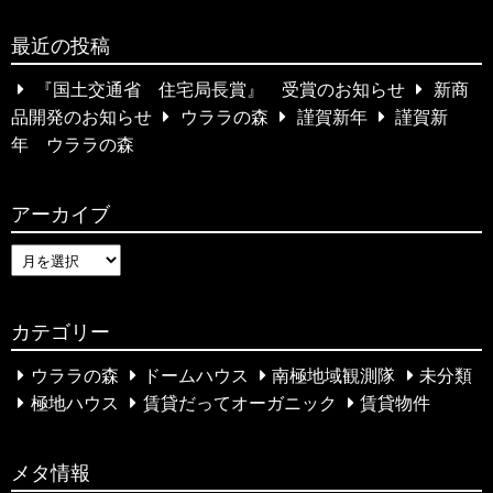
a
…
最近の投稿
r
c
『国土交通省 住宅局長賞』 受賞のお知らせ
新商
h
品開発のお知らせ
ウララの森
謹賀新年
謹賀新
f
年 ウララの森
o
r
アーカイブ
:
ア
ー
カ
カテゴリー
イ
ブ
ウララの森
ドームハウス
南極地域観測隊
未分類
極地ハウス
賃貸だってオーガニック
賃貸物件
メタ情報